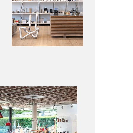
LOUISIANA SHOP
Gl. Strandvej 13,
3050 Humlebæk.
Denmark
www.butik.louisiana.dk